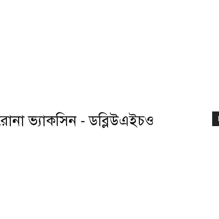
না ভ্যাকসিন - ডব্লিউএইচও