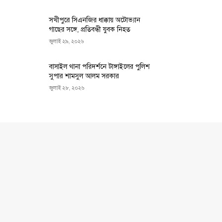
সখীপুরে সিএনজির ধাক্কায় অটোভ্যান
গাছের সঙ্গে, প্রতিবন্ধী যুবক নিহত
জুলাই ২৯, ২০২৬
বাসাইল থানা পরিদর্শনে টাঙ্গাইলের পুলিশ
সুপার শামসুল আলম সরকার
জুলাই ২৮, ২০২৬