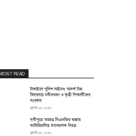
MOST READ
টাঙ্গাইলে পুলিশ লাইনস্ আদর্শ উচ্চ
বিদ্যালয়ে নবীনবরণ ও কৃতী শিক্ষার্থীদের
সংবর্ধনা
জুলাই ২৯, ২০২৬
সখীপুরে অজ্ঞাত সিএনজির ধাক্কায়
ব্যাটারিচালিত ভ্যানচালক নিহত
জুলাই ২৯, ২০২৬