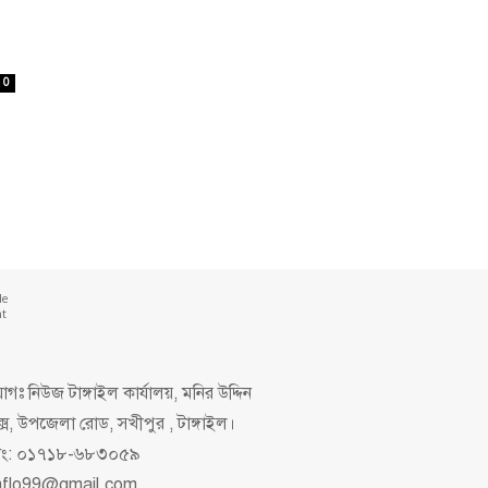
0
de
nt
গঃ নিউজ টাঙ্গাইল কার্যালয়, মনির উদ্দিন
ক্স, উপজেলা রোড, সখীপুর , টাঙ্গাইল।
িং: ০১৭১৮-৬৮৩০৫৯
aflo99@gmail.com