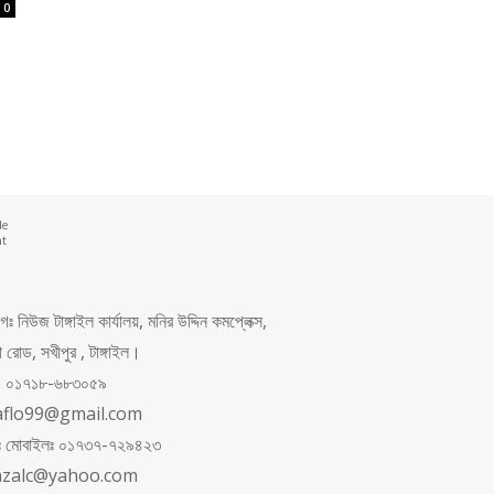
0
de
nt
 নিউজ টাঙ্গাইল কার্যালয়, মনির উদ্দিন কমপ্লেক্স,
রোড, সখীপুর , টাঙ্গাইল।
ং: ০১৭১৮-৬৮৩০৫৯
aflo99@gmail.com
পনঃ মোবাইলঃ ০১৭৩৭-৭২৯৪২৩
azalc@yahoo.com