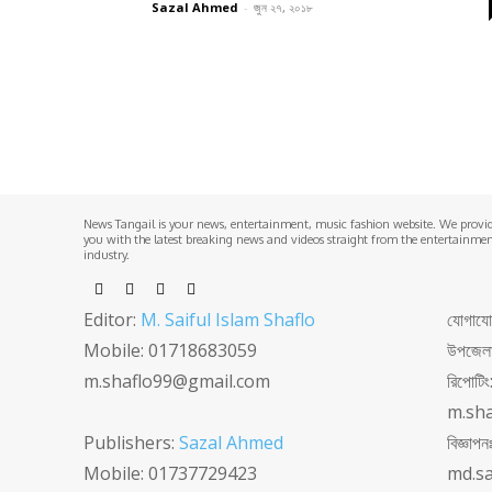
Sazal Ahmed
-
জুন ২৭, ২০১৮
News Tangail is your news, entertainment, music fashion website. We provi
you with the latest breaking news and videos straight from the entertainme
industry.
Editor:
M. Saiful Islam Shaflo
যোগাযোগঃ
Mobile: 01718683059
উপজেলা 
m.shaflo99@gmail.com
রিপোটি
m.sh
Publishers:
Sazal Ahmed
বিজ্ঞা
Mobile: 01737729423
md.s