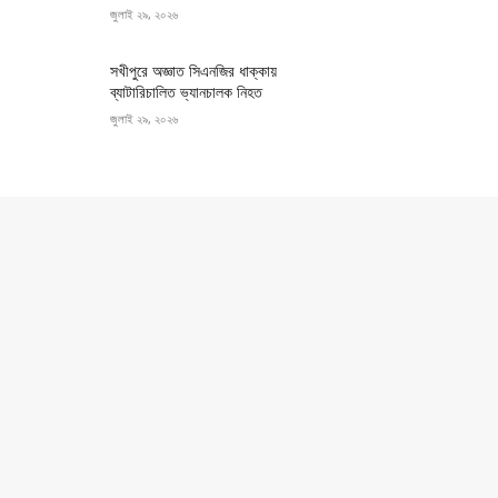
জুলাই ২৯, ২০২৬
সখীপুরে অজ্ঞাত সিএনজির ধাক্কায়
ব্যাটারিচালিত ভ্যানচালক নিহত
জুলাই ২৯, ২০২৬