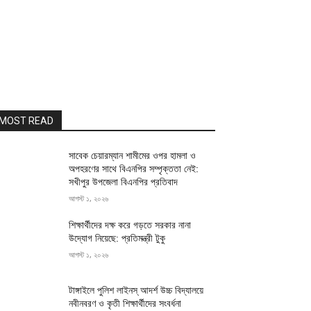
MOST READ
সাবেক চেয়ারম্যান শামীমের ওপর হামলা ও
অপহরণের সাথে বিএনপির সম্পৃক্ততা নেই:
সখীপুর উপজেলা বিএনপির প্রতিবাদ
আগস্ট ১, ২০২৬
শিক্ষার্থীদের দক্ষ করে গড়তে সরকার নানা
উদ্যোগ নিয়েছে: প্রতিমন্ত্রী টুকু
আগস্ট ১, ২০২৬
টাঙ্গাইলে পুলিশ লাইনস্ আদর্শ উচ্চ বিদ্যালয়ে
নবীনবরণ ও কৃতী শিক্ষার্থীদের সংবর্ধনা