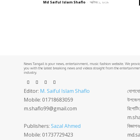
Md Saiful Islam Shaflo
-
অক্টোবর ১, ২০১৯
News Tangail is your news, entertainment, music fashion website. We provi
you with the latest breaking news and videos straight from the entertainme
industry.
Editor:
M. Saiful Islam Shaflo
যোগাযোগঃ
Mobile: 01718683059
উপজেলা 
m.shaflo99@gmail.com
রিপোটি
m.sh
Publishers:
Sazal Ahmed
বিজ্ঞা
Mobile: 01737729423
md.s