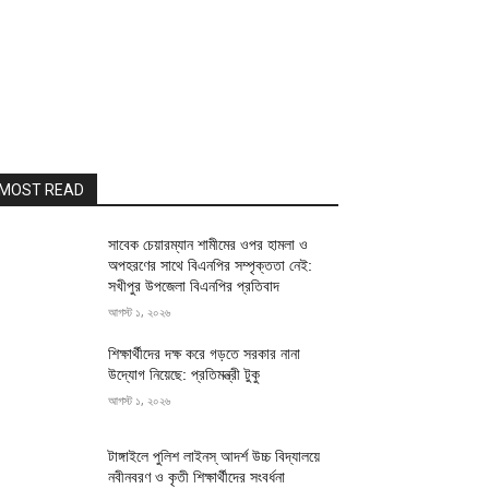
MOST READ
সাবেক চেয়ারম্যান শামীমের ওপর হামলা ও
অপহরণের সাথে বিএনপির সম্পৃক্ততা নেই:
সখীপুর উপজেলা বিএনপির প্রতিবাদ
আগস্ট ১, ২০২৬
শিক্ষার্থীদের দক্ষ করে গড়তে সরকার নানা
উদ্যোগ নিয়েছে: প্রতিমন্ত্রী টুকু
আগস্ট ১, ২০২৬
টাঙ্গাইলে পুলিশ লাইনস্ আদর্শ উচ্চ বিদ্যালয়ে
নবীনবরণ ও কৃতী শিক্ষার্থীদের সংবর্ধনা