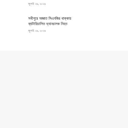
জুলাই ২৯, ২০২৬
সখীপুরে অজ্ঞাত সিএনজির ধাক্কায়
ব্যাটারিচালিত ভ্যানচালক নিহত
জুলাই ২৯, ২০২৬