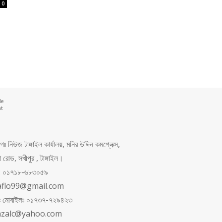
0
de
nt
 নিউজ টাঙ্গাইল কার্যালয়, মনির উদ্দিন কমপ্লেক্স,
রোড, সখীপুর , টাঙ্গাইল।
ং: ০১৭১৮-৬৮৩০৫৯
aflo99@gmail.com
পনঃ মোবাইলঃ ০১৭৩৭-৭২৯৪২৩
azalc@yahoo.com