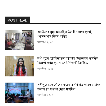
MOST READ
বাসাইলের সুন্না আব্বাছিয়া উচ্চ বিদ্যালয়ে জুলাই
গণঅভ্যুত্থান দিবস পালিত
আগস্ট ৫, ২০২৬
সখীপুরের তাহমিনা তমা ঘাটাইল উপজেলায় মানবিক
বিভাগে প্রথম স্থান ও শ্রেষ্ঠ শিক্ষার্থী নির্বাচিত
আগস্ট ৫, ২০২৬
সখীপুরে ফেরদৌসের রুহের মাগফিরাত কামনায় মানব
কল্যাণ যুব সংঘের দোয়া মাহফিল
আগস্ট ৪, ২০২৬