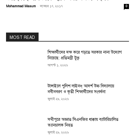
Mohammad Masum
-
নভেম্বর ১৭, ২০১৭
0
MOST READ
শিক্ষার্থীদের দক্ষ করে গড়তে সরকার নানা উদ্যোগ
নিয়েছে: প্রতিমন্ত্রী টুকু
আগস্ট ১, ২০২৬
টাঙ্গাইলে পুলিশ লাইনস্ আদর্শ উচ্চ বিদ্যালয়ে
নবীনবরণ ও কৃতী শিক্ষার্থীদের সংবর্ধনা
জুলাই ২৯, ২০২৬
সখীপুরে অজ্ঞাত সিএনজির ধাক্কায় ব্যাটারিচালিত
ভ্যানচালক নিহত
জুলাই ২৯, ২০২৬