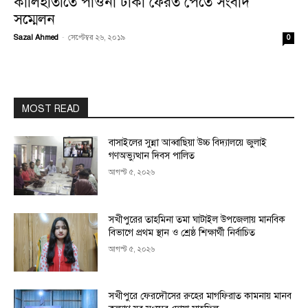
কালিহাতীতে পাওনা টাকা ফেরত পেতে সংবাদ
সম্মেলন
Sazal Ahmed
-
সেপ্টেম্বর ২৬, ২০১৯
0
MOST READ
বাসাইলের সুন্না আব্বাছিয়া উচ্চ বিদ্যালয়ে জুলাই
গণঅভ্যুত্থান দিবস পালিত
আগস্ট ৫, ২০২৬
সখীপুরের তাহমিনা তমা ঘাটাইল উপজেলায় মানবিক
বিভাগে প্রথম স্থান ও শ্রেষ্ঠ শিক্ষার্থী নির্বাচিত
আগস্ট ৫, ২০২৬
সখীপুরে ফেরদৌসের রুহের মাগফিরাত কামনায় মানব