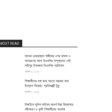
MOST READ
সাবেক চেয়ারম্যান শামীমের ওপর হামলা ও
অপহরণের সাথে বিএনপির সম্পৃক্ততা নেই:
সখীপুর উপজেলা বিএনপির প্রতিবাদ
আগস্ট ১, ২০২৬
শিক্ষার্থীদের দক্ষ করে গড়তে সরকার নানা
উদ্যোগ নিয়েছে: প্রতিমন্ত্রী টুকু
আগস্ট ১, ২০২৬
টাঙ্গাইলে পুলিশ লাইনস্ আদর্শ উচ্চ বিদ্যালয়ে
নবীনবরণ ও কৃতী শিক্ষার্থীদের সংবর্ধনা