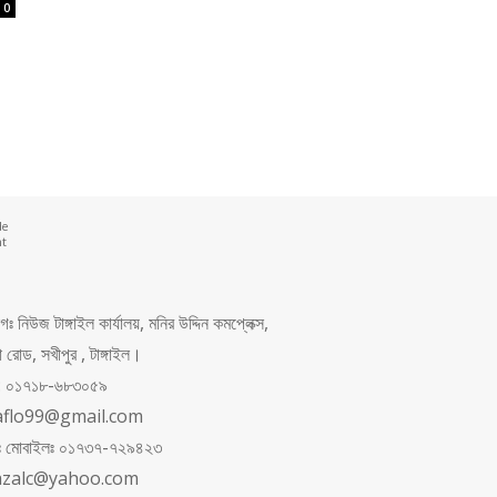
0
de
nt
 নিউজ টাঙ্গাইল কার্যালয়, মনির উদ্দিন কমপ্লেক্স,
রোড, সখীপুর , টাঙ্গাইল।
ং: ০১৭১৮-৬৮৩০৫৯
aflo99@gmail.com
পনঃ মোবাইলঃ ০১৭৩৭-৭২৯৪২৩
azalc@yahoo.com