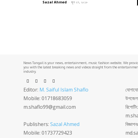
Sazal Ahmed
-
জুন ২৭, ২০১৮
News Tangail is your news, entertainment, music fashion website. We provi
you with the latest breaking news and videos straight from the entertainme
industry.
Editor:
M. Saiful Islam Shaflo
যোগাযোগঃ
Mobile: 01718683059
উপজেলা 
m.shaflo99@gmail.com
রিপোটি
m.sh
Publishers:
Sazal Ahmed
বিজ্ঞা
Mobile: 01737729423
md.s