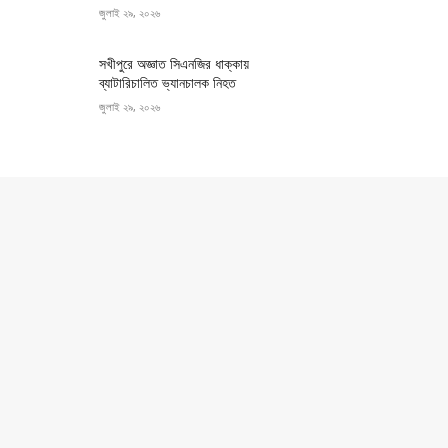
জুলাই ২৯, ২০২৬
সখীপুরে অজ্ঞাত সিএনজির ধাক্কায়
ব্যাটারিচালিত ভ্যানচালক নিহত
জুলাই ২৯, ২০২৬