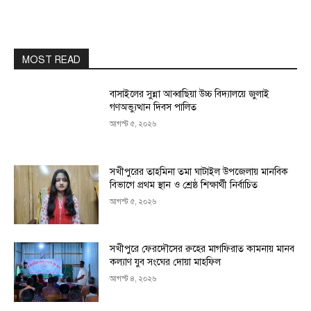
MOST READ
বাসাইলের সুন্না আব্বাছিয়া উচ্চ বিদ্যালয়ে জুলাই
গণঅভ্যুত্থান দিবস পালিত
আগস্ট ৫, ২০২৬
সখীপুরের তাহমিনা তমা ঘাটাইল উপজেলায় মানবিক
বিভাগে প্রথম স্থান ও শ্রেষ্ঠ শিক্ষার্থী নির্বাচিত
আগস্ট ৫, ২০২৬
সখীপুরে ফেরদৌসের রুহের মাগফিরাত কামনায় মানব
কল্যাণ যুব সংঘের দোয়া মাহফিল
আগস্ট ৪, ২০২৬