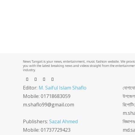
News Tangail is your news, entertainment, music fashion website. We provi
you with the latest breaking news and videos straight from the entertainme
industry.
Editor:
M. Saiful Islam Shaflo
যোগাযোগঃ
Mobile: 01718683059
উপজেলা 
m.shaflo99@gmail.com
রিপোটি
m.sh
Publishers:
Sazal Ahmed
বিজ্ঞা
Mobile: 01737729423
md.s