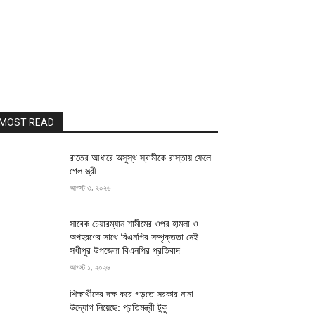
MOST READ
রাতের আধারে অসুস্থ স্বামীকে রাস্তায় ফেলে
গেল স্ত্রী
আগস্ট ৩, ২০২৬
সাবেক চেয়ারম্যান শামীমের ওপর হামলা ও
অপহরণের সাথে বিএনপির সম্পৃক্ততা নেই:
সখীপুর উপজেলা বিএনপির প্রতিবাদ
আগস্ট ১, ২০২৬
শিক্ষার্থীদের দক্ষ করে গড়তে সরকার নানা
উদ্যোগ নিয়েছে: প্রতিমন্ত্রী টুকু