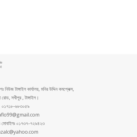
de
nt
 নিউজ টাঙ্গাইল কার্যালয়, মনির উদ্দিন কমপ্লেক্স,
রোড, সখীপুর , টাঙ্গাইল।
ং: ০১৭১৮-৬৮৩০৫৯
aflo99@gmail.com
পনঃ মোবাইলঃ ০১৭৩৭-৭২৯৪২৩
azalc@yahoo.com