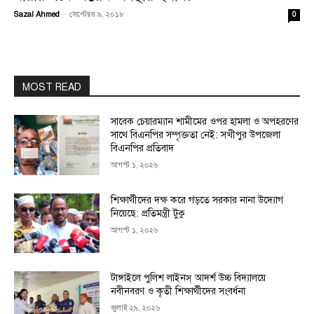
Sazal Ahmed
-
সেপ্টেম্বর ৯, ২০১৮
0
MOST READ
সাবেক চেয়ারম্যান শামীমের ওপর হামলা ও অপহরণের
সাথে বিএনপির সম্পৃক্ততা নেই: সখীপুর উপজেলা
বিএনপির প্রতিবাদ
আগস্ট ১, ২০২৬
শিক্ষার্থীদের দক্ষ করে গড়তে সরকার নানা উদ্যোগ
নিয়েছে: প্রতিমন্ত্রী টুকু
আগস্ট ১, ২০২৬
টাঙ্গাইলে পুলিশ লাইনস্ আদর্শ উচ্চ বিদ্যালয়ে
নবীনবরণ ও কৃতী শিক্ষার্থীদের সংবর্ধনা
জুলাই ২৯, ২০২৬