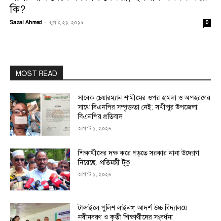
কি?
Sazal Ahmed
-
জুলাই ২১, ২০১৮
0
MOST READ
সাবেক চেয়ারম্যান শামীমের ওপর হামলা ও অপহরণের
সাথে বিএনপির সম্পৃক্ততা নেই: সখীপুর উপজেলা
বিএনপির প্রতিবাদ
আগস্ট ১, ২০২৬
শিক্ষার্থীদের দক্ষ করে গড়তে সরকার নানা উদ্যোগ
নিয়েছে: প্রতিমন্ত্রী টুকু
আগস্ট ১, ২০২৬
টাঙ্গাইলে পুলিশ লাইনস্ আদর্শ উচ্চ বিদ্যালয়ে
নবীনবরণ ও কৃতী শিক্ষার্থীদের সংবর্ধনা