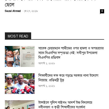
ছেলে
Sazal Ahmed
-
মে ২৭, ২০১৯
0
MOST READ
সাবেক চেয়ারম্যান শামীমের ওপর হামলা ও অপহরণের
সাথে বিএনপির সম্পৃক্ততা নেই: সখীপুর উপজেলা
বিএনপির প্রতিবাদ
আগস্ট ১, ২০২৬
শিক্ষার্থীদের দক্ষ করে গড়তে সরকার নানা উদ্যোগ
নিয়েছে: প্রতিমন্ত্রী টুকু
আগস্ট ১, ২০২৬
টাঙ্গাইলে পুলিশ লাইনস্ আদর্শ উচ্চ বিদ্যালয়ে
নবীনবরণ ও কৃতী শিক্ষার্থীদের সংবর্ধনা