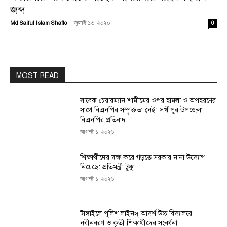
জব্দ
Md Saiful Islam Shaflo
-
জুলাই ১৩, ২০২০
0
MOST READ
সাবেক চেয়ারম্যান শামীমের ওপর হামলা ও অপহরণের
সাথে বিএনপির সম্পৃক্ততা নেই: সখীপুর উপজেলা
বিএনপির প্রতিবাদ
আগস্ট ১, ২০২৬
শিক্ষার্থীদের দক্ষ করে গড়তে সরকার নানা উদ্যোগ
নিয়েছে: প্রতিমন্ত্রী টুকু
আগস্ট ১, ২০২৬
টাঙ্গাইলে পুলিশ লাইনস্ আদর্শ উচ্চ বিদ্যালয়ে
নবীনবরণ ও কৃতী শিক্ষার্থীদের সংবর্ধনা