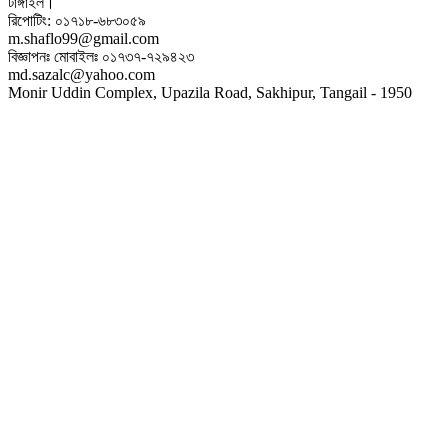
টাঙ্গাইল।
রিপোটিং: ০১৭১৮-৬৮৩০৫৯
m.shaflo99@gmail.com
বিজ্ঞাপনঃ মোবাইলঃ ০১৭৩৭-৭২৯৪২৩
md.sazalc@yahoo.com
Monir Uddin Complex, Upazila Road, Sakhipur, Tangail - 1950
© সর্বস্বত্ব স্বত্বাধিকার সংরক্ষিত