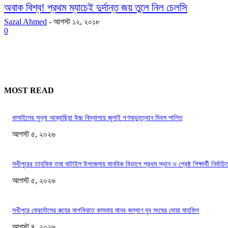
অবাক বিশ্ব! প্রথম ম্যাচেই দুর্দান্ত জয় তুলে নিল চেলসি
Sazal Ahmed
-
আগস্ট ১২, ২০১৮
0
MOST READ
বাসাইলের সুন্না আব্বাছিয়া উচ্চ বিদ্যালয়ে জুলাই গণঅভ্যুত্থান দিবস পালিত
আগস্ট ৫, ২০২৬
সখীপুরের তাহমিনা তমা ঘাটাইল উপজেলায় মানবিক বিভাগে প্রথম স্থান ও শ্রেষ্ঠ শিক্ষার্থী নির্বাচি
আগস্ট ৫, ২০২৬
সখীপুরে ফেরদৌসের রুহের মাগফিরাত কামনায় মানব কল্যাণ যুব সংঘের দোয়া মাহফিল
আগস্ট ৪, ২০২৬