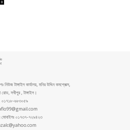
0
de
nt
 নিউজ টাঙ্গাইল কার্যালয়, মনির উদ্দিন কমপ্লেক্স,
রোড, সখীপুর , টাঙ্গাইল।
ং: ০১৭১৮-৬৮৩০৫৯
aflo99@gmail.com
পনঃ মোবাইলঃ ০১৭৩৭-৭২৯৪২৩
azalc@yahoo.com