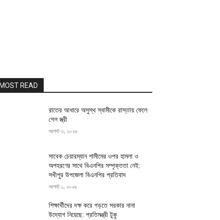
MOST READ
রাতের আধারে অসুস্থ স্বামীকে রাস্তায় ফেলে
গেল স্ত্রী
আগস্ট ৩, ২০২৬
সাবেক চেয়ারম্যান শামীমের ওপর হামলা ও
অপহরণের সাথে বিএনপির সম্পৃক্ততা নেই:
সখীপুর উপজেলা বিএনপির প্রতিবাদ
আগস্ট ১, ২০২৬
শিক্ষার্থীদের দক্ষ করে গড়তে সরকার নানা
উদ্যোগ নিয়েছে: প্রতিমন্ত্রী টুকু