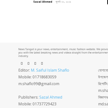
Sazal Ahmed
-
জুলাই ৩০, ২০১৯
News Tangail is your news, entertainment, music fashion website. We provi
you with the latest breaking news and videos straight from the entertainme
industry.
Editor:
M. Saiful Islam Shaflo
যোগাযোগঃ
Mobile: 01718683059
উপজেলা 
m.shaflo99@gmail.com
রিপোটি
m.sh
Publishers:
Sazal Ahmed
বিজ্ঞা
Mobile: 01737729423
md.s