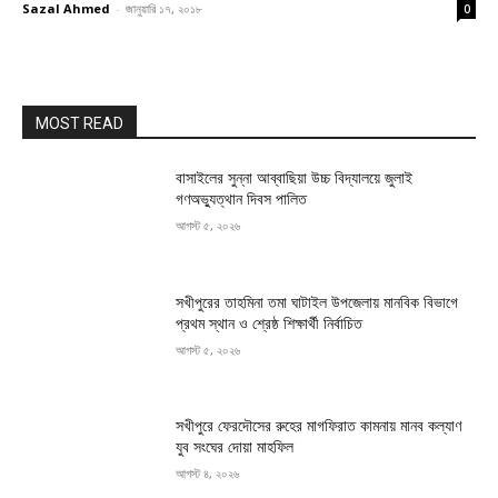
Sazal Ahmed
-
জানুয়ারি ১৭, ২০১৮
0
MOST READ
বাসাইলের সুন্না আব্বাছিয়া উচ্চ বিদ্যালয়ে জুলাই
গণঅভ্যুত্থান দিবস পালিত
আগস্ট ৫, ২০২৬
সখীপুরের তাহমিনা তমা ঘাটাইল উপজেলায় মানবিক বিভাগে
প্রথম স্থান ও শ্রেষ্ঠ শিক্ষার্থী নির্বাচিত
আগস্ট ৫, ২০২৬
সখীপুরে ফেরদৌসের রুহের মাগফিরাত কামনায় মানব কল্যাণ
যুব সংঘের দোয়া মাহফিল
আগস্ট ৪, ২০২৬