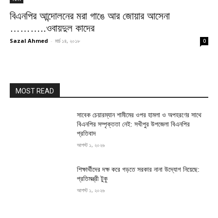
বিএনপির আন্দোলনের মরা গাঙে আর জোয়ার আসেনা
………..ওবায়দুল কাদের
Sazal Ahmed
-
মার্চ ১৪, ২০১৮
0
MOST READ
সাবেক চেয়ারম্যান শামীমের ওপর হামলা ও অপহরণের সাথে
বিএনপির সম্পৃক্ততা নেই: সখীপুর উপজেলা বিএনপির
প্রতিবাদ
আগস্ট ১, ২০২৬
শিক্ষার্থীদের দক্ষ করে গড়তে সরকার নানা উদ্যোগ নিয়েছে:
প্রতিমন্ত্রী টুকু
আগস্ট ১, ২০২৬