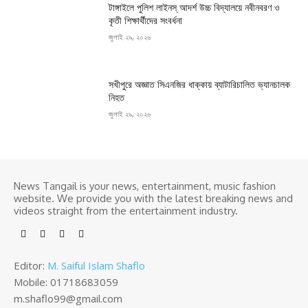
টাঙ্গাইলে পুলিশ লাইনস্ আদর্শ উচ্চ বিদ্যালয়ে নবীনবরণ ও
কৃতী শিক্ষার্থীদের সংবর্ধনা
জুলাই ২৯, ২০২৬
সখীপুরে অজ্ঞাত সিএনজির ধাক্কায় ব্যাটারিচালিত ভ্যানচালক
নিহত
জুলাই ২৯, ২০২৬
News Tangail is your news, entertainment, music fashion
website. We provide you with the latest breaking news and
videos straight from the entertainment industry.
Editor:
M. Saiful Islam Shaflo
Mobile: 01718683059
m.shaflo99@gmail.com