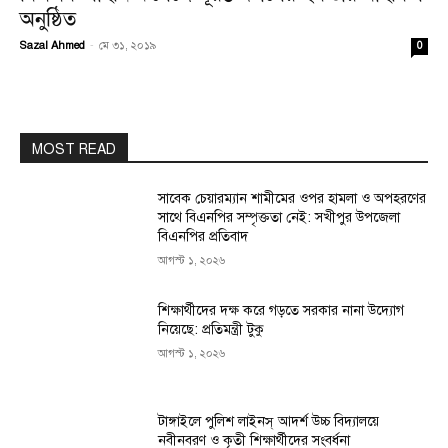
অনুষ্ঠিত
Sazal Ahmed
-
মে ৩১, ২০১৯
0
MOST READ
সাবেক চেয়ারম্যান শামীমের ওপর হামলা ও অপহরণের
সাথে বিএনপির সম্পৃক্ততা নেই: সখীপুর উপজেলা
বিএনপির প্রতিবাদ
আগস্ট ১, ২০২৬
শিক্ষার্থীদের দক্ষ করে গড়তে সরকার নানা উদ্যোগ
নিয়েছে: প্রতিমন্ত্রী টুকু
আগস্ট ১, ২০২৬
টাঙ্গাইলে পুলিশ লাইনস্ আদর্শ উচ্চ বিদ্যালয়ে
নবীনবরণ ও কৃতী শিক্ষার্থীদের সংবর্ধনা