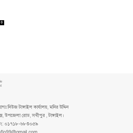
0
de
nt
গঃ নিউজ টাঙ্গাইল কার্যালয়, মনির উদ্দিন
ক্স, উপজেলা রোড, সখীপুর , টাঙ্গাইল।
িং: ০১৭১৮-৬৮৩০৫৯
aflo99@gmail.com