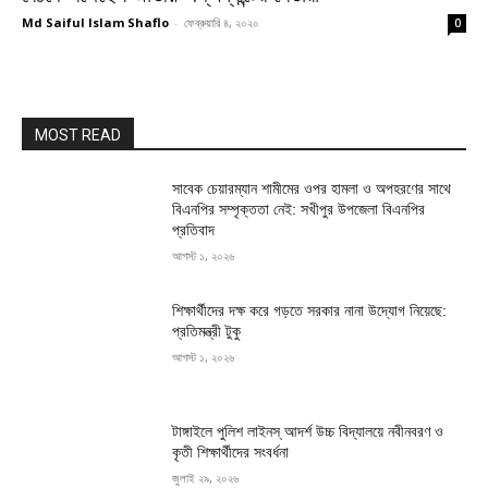
Md Saiful Islam Shaflo
-
ফেব্রুয়ারি ৪, ২০২০
0
MOST READ
সাবেক চেয়ারম্যান শামীমের ওপর হামলা ও অপহরণের সাথে
বিএনপির সম্পৃক্ততা নেই: সখীপুর উপজেলা বিএনপির
প্রতিবাদ
আগস্ট ১, ২০২৬
শিক্ষার্থীদের দক্ষ করে গড়তে সরকার নানা উদ্যোগ নিয়েছে:
প্রতিমন্ত্রী টুকু
আগস্ট ১, ২০২৬
টাঙ্গাইলে পুলিশ লাইনস্ আদর্শ উচ্চ বিদ্যালয়ে নবীনবরণ ও
কৃতী শিক্ষার্থীদের সংবর্ধনা
জুলাই ২৯, ২০২৬