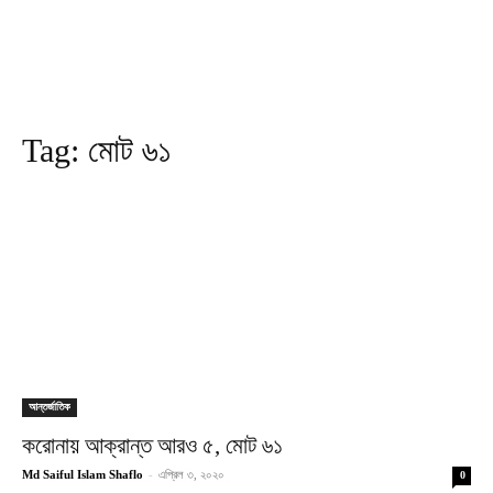
Tag:
মোট ৬১
আন্তর্জাতিক
করোনায় আক্রান্ত আরও ৫, মোট ৬১
Md Saiful Islam Shaflo
-
এপ্রিল ৩, ২০২০
0