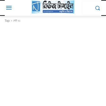
Tags
মোট ৬১