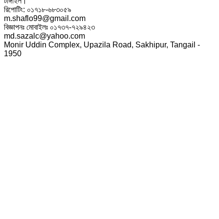
টাঙ্গাইল।
রিপোটিং: ০১৭১৮-৬৮৩০৫৯
m.shaflo99@gmail.com
বিজ্ঞাপনঃ মোবাইলঃ ০১৭৩৭-৭২৯৪২৩
md.sazalc@yahoo.com
Monir Uddin Complex, Upazila Road, Sakhipur, Tangail -
1950
© সর্বস্বত্ব স্বত্বাধিকার সংরক্ষিত