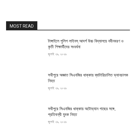
MOST READ
টাঙ্গাইলে পুলিশ লাইনস্ আদর্শ উচ্চ বিদ্যালয়ে নবীনবরণ ও
কৃতী শিক্ষার্থীদের সংবর্ধনা
জুলাই ২৯, ২০২৬
সখীপুরে অজ্ঞাত সিএনজির ধাক্কায় ব্যাটারিচালিত ভ্যানচালক
নিহত
জুলাই ২৯, ২০২৬
সখীপুরে সিএনজির ধাক্কায় অটোভ্যান গাছের সঙ্গে,
প্রতিবন্ধী যুবক নিহত
জুলাই ২৯, ২০২৬