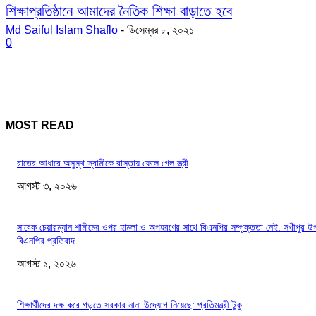
শিক্ষাপ্রতিষ্ঠানে আমাদের নৈতিক শিক্ষা বাড়াতে হবে
Md Saiful Islam Shaflo
-
ডিসেম্বর ৮, ২০২১
0
MOST READ
রাতের আধারে অসুস্থ স্বামীকে রাস্তায় ফেলে গেল স্ত্রী
আগস্ট ৩, ২০২৬
সাবেক চেয়ারম্যান শামীমের ওপর হামলা ও অপহরণের সাথে বিএনপির সম্পৃক্ততা নেই: সখীপুর উ
বিএনপির প্রতিবাদ
আগস্ট ১, ২০২৬
শিক্ষার্থীদের দক্ষ করে গড়তে সরকার নানা উদ্যোগ নিয়েছে: প্রতিমন্ত্রী টুকু