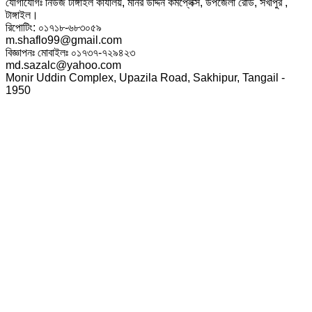
যোগাযোগঃ নিউজ টাঙ্গাইল কার্যালয়, মনির উদ্দিন কমপ্লেক্স, উপজেলা রোড, সখীপুর ,
টাঙ্গাইল।
রিপোটিং: ০১৭১৮-৬৮৩০৫৯
m.shaflo99@gmail.com
বিজ্ঞাপনঃ মোবাইলঃ ০১৭৩৭-৭২৯৪২৩
md.sazalc@yahoo.com
Monir Uddin Complex, Upazila Road, Sakhipur, Tangail -
1950
© সর্বস্বত্ব স্বত্বাধিকার সংরক্ষিত