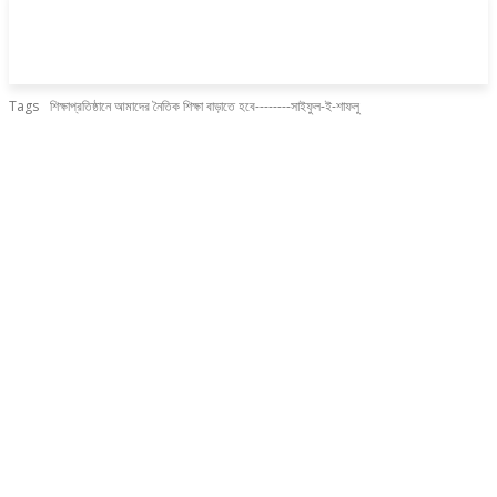
Tags
শিক্ষাপ্রতিষ্ঠানে আমাদের নৈতিক শিক্ষা বাড়াতে হবে--------সাইফুল-ই-শাফলু