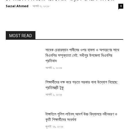
Sazal Ahmed
-
আগস্ট ৩, ২০১৮
0
MOST READ
সাবেক চেয়ারম্যান শামীমের ওপর হামলা ও অপহরণের সাথে
বিএনপির সম্পৃক্ততা নেই: সখীপুর উপজেলা বিএনপির
প্রতিবাদ
আগস্ট ১, ২০২৬
শিক্ষার্থীদের দক্ষ করে গড়তে সরকার নানা উদ্যোগ নিয়েছে:
প্রতিমন্ত্রী টুকু
আগস্ট ১, ২০২৬
টাঙ্গাইলে পুলিশ লাইনস্ আদর্শ উচ্চ বিদ্যালয়ে নবীনবরণ ও
কৃতী শিক্ষার্থীদের সংবর্ধনা
জুলাই ২৯, ২০২৬