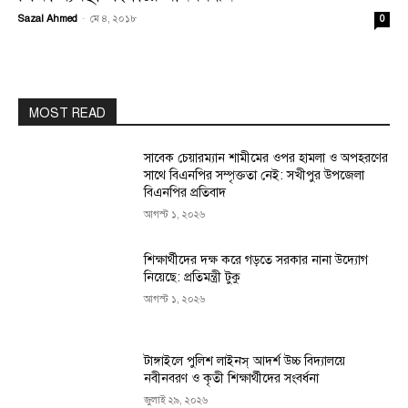
Sazal Ahmed
-
মে ৪, ২০১৮
0
MOST READ
সাবেক চেয়ারম্যান শামীমের ওপর হামলা ও অপহরণের
সাথে বিএনপির সম্পৃক্ততা নেই: সখীপুর উপজেলা
বিএনপির প্রতিবাদ
আগস্ট ১, ২০২৬
শিক্ষার্থীদের দক্ষ করে গড়তে সরকার নানা উদ্যোগ
নিয়েছে: প্রতিমন্ত্রী টুকু
আগস্ট ১, ২০২৬
টাঙ্গাইলে পুলিশ লাইনস্ আদর্শ উচ্চ বিদ্যালয়ে
নবীনবরণ ও কৃতী শিক্ষার্থীদের সংবর্ধনা
জুলাই ২৯, ২০২৬