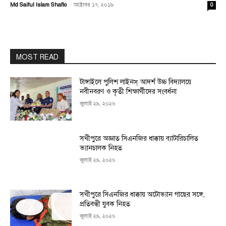
Md Saiful Islam Shaflo
-
অক্টোবর ১৭, ২০১৯
0
MOST READ
টাঙ্গাইলে পুলিশ লাইনস্ আদর্শ উচ্চ বিদ্যালয়ে
নবীনবরণ ও কৃতী শিক্ষার্থীদের সংবর্ধনা
জুলাই ২৯, ২০২৬
সখীপুরে অজ্ঞাত সিএনজির ধাক্কায় ব্যাটারিচালিত
ভ্যানচালক নিহত
জুলাই ২৯, ২০২৬
সখীপুরে সিএনজির ধাক্কায় অটোভ্যান গাছের সঙ্গে,
প্রতিবন্ধী যুবক নিহত
জুলাই ২৯, ২০২৬