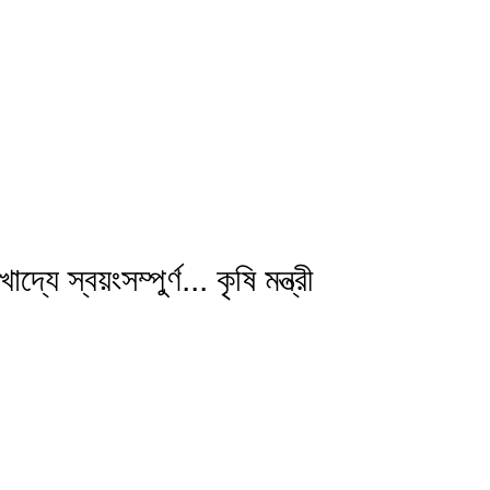
যে স্বয়ংসম্পুর্ণ... কৃষি মন্ত্রী