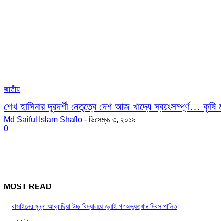
জাতীয়
শেখ হাসিনার দূরদর্শী নেতৃত্বে দেশ আজ খাদ্যে স্বয়ংসম্পুর্ণ… কৃষি মন্
Md Saiful Islam Shaflo
-
ডিসেম্বর ৩, ২০১৯
0
MOST READ
বাসাইলের সুন্না আব্বাছিয়া উচ্চ বিদ্যালয়ে জুলাই গণঅভ্যুত্থান দিবস পালিত