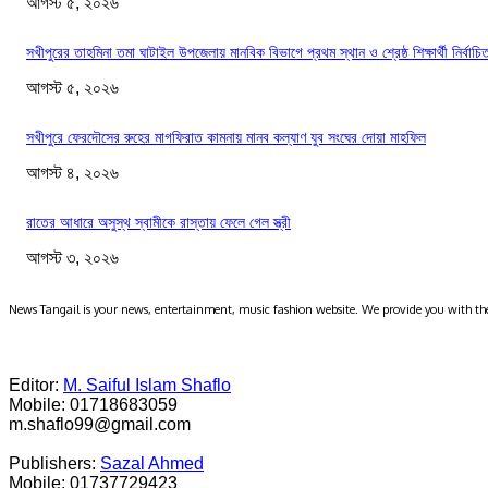
আগস্ট ৫, ২০২৬
সখীপুরের তাহমিনা তমা ঘাটাইল উপজেলায় মানবিক বিভাগে প্রথম স্থান ও শ্রেষ্ঠ শিক্ষার্থী নির্বাচি
আগস্ট ৫, ২০২৬
সখীপুরে ফেরদৌসের রুহের মাগফিরাত কামনায় মানব কল্যাণ যুব সংঘের দোয়া মাহফিল
আগস্ট ৪, ২০২৬
রাতের আধারে অসুস্থ স্বামীকে রাস্তায় ফেলে গেল স্ত্রী
আগস্ট ৩, ২০২৬
News Tangail is your news, entertainment, music fashion website. We provide you with the
Editor:
M. Saiful Islam Shaflo
Mobile: 01718683059
m.shaflo99@gmail.com
Publishers:
Sazal Ahmed
Mobile: 01737729423