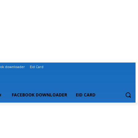
ok downloader
Eid Card
ধ
FACEBOOK DOWNLOADER
EID CARD