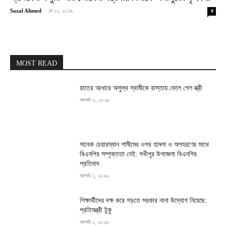
Sazal Ahmed
-
মে ১১, ২০১৯
0
MOST READ
রাতের আধারে অসুস্থ স্বামীকে রাস্তায় ফেলে গেল স্ত্রী
আগস্ট ৩, ২০২৬
সাবেক চেয়ারম্যান শামীমের ওপর হামলা ও অপহরণের সাথে
বিএনপির সম্পৃক্ততা নেই: সখীপুর উপজেলা বিএনপির
প্রতিবাদ
আগস্ট ১, ২০২৬
শিক্ষার্থীদের দক্ষ করে গড়তে সরকার নানা উদ্যোগ নিয়েছে:
প্রতিমন্ত্রী টুকু
আগস্ট ১, ২০২৬