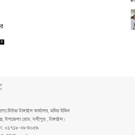
ের
0
de
nt
গঃ নিউজ টাঙ্গাইল কার্যালয়, মনির উদ্দিন
ক্স, উপজেলা রোড, সখীপুর , টাঙ্গাইল।
িং: ০১৭১৮-৬৮৩০৫৯