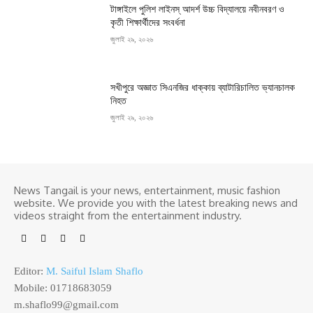
টাঙ্গাইলে পুলিশ লাইনস্ আদর্শ উচ্চ বিদ্যালয়ে নবীনবরণ ও
কৃতী শিক্ষার্থীদের সংবর্ধনা
জুলাই ২৯, ২০২৬
সখীপুরে অজ্ঞাত সিএনজির ধাক্কায় ব্যাটারিচালিত ভ্যানচালক
নিহত
জুলাই ২৯, ২০২৬
News Tangail is your news, entertainment, music fashion
website. We provide you with the latest breaking news and
videos straight from the entertainment industry.
Editor:
M. Saiful Islam Shaflo
Mobile: 01718683059
m.shaflo99@gmail.com