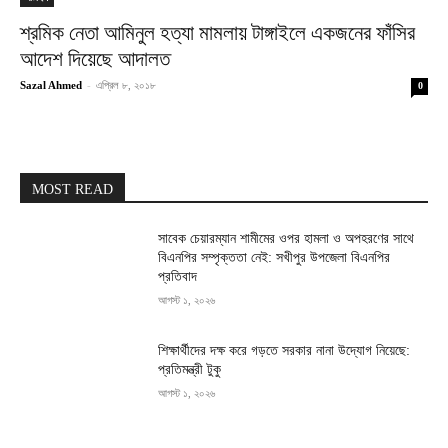
শ্রমিক নেতা আমিনুল হত্যা মামলায় টাঙ্গাইলে একজনের ফাঁসির
আদেশ দিয়েছে আদালত
Sazal Ahmed
-
এপ্রিল ৮, ২০১৮
0
MOST READ
সাবেক চেয়ারম্যান শামীমের ওপর হামলা ও অপহরণের সাথে
বিএনপির সম্পৃক্ততা নেই: সখীপুর উপজেলা বিএনপির
প্রতিবাদ
আগস্ট ১, ২০২৬
শিক্ষার্থীদের দক্ষ করে গড়তে সরকার নানা উদ্যোগ নিয়েছে:
প্রতিমন্ত্রী টুকু
আগস্ট ১, ২০২৬