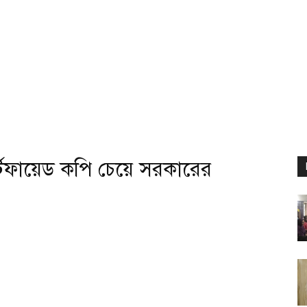
টিফায়েড কপি চেয়ে সরকারের