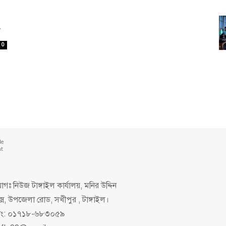
ন
0
de
nt
গঃ নিউজ টাঙ্গাইল কার্যালয়, মনির উদ্দিন
ক্স, উপজেলা রোড, সখীপুর , টাঙ্গাইল।
িং: ০১৭১৮-৬৮৩০৫৯