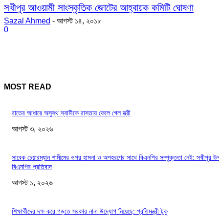
সখীপুর আওয়ামী সাংস্কৃতিক জোটের আহ্বায়ক কমিটি ঘোষণা
Sazal Ahmed
-
আগস্ট ১৪, ২০১৮
0
MOST READ
রাতের আধারে অসুস্থ স্বামীকে রাস্তায় ফেলে গেল স্ত্রী
আগস্ট ৩, ২০২৬
সাবেক চেয়ারম্যান শামীমের ওপর হামলা ও অপহরণের সাথে বিএনপির সম্পৃক্ততা নেই: সখীপুর উ
বিএনপির প্রতিবাদ
আগস্ট ১, ২০২৬
শিক্ষার্থীদের দক্ষ করে গড়তে সরকার নানা উদ্যোগ নিয়েছে: প্রতিমন্ত্রী টুকু