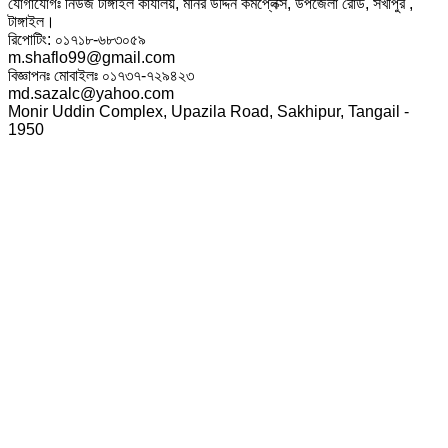
যোগাযোগঃ নিউজ টাঙ্গাইল কার্যালয়, মনির উদ্দিন কমপ্লেক্স, উপজেলা রোড, সখীপুর ,
টাঙ্গাইল।
রিপোটিং: ০১৭১৮-৬৮৩০৫৯
m.shaflo99@gmail.com
বিজ্ঞাপনঃ মোবাইলঃ ০১৭৩৭-৭২৯৪২৩
md.sazalc@yahoo.com
Monir Uddin Complex, Upazila Road, Sakhipur, Tangail -
1950
© সর্বস্বত্ব স্বত্বাধিকার সংরক্ষিত