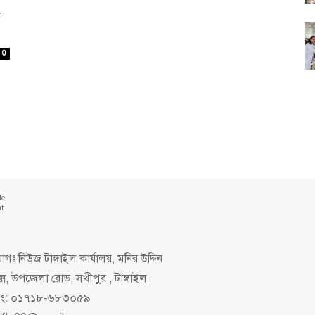
ন
0
de
nt
গঃ নিউজ টাঙ্গাইল কার্যালয়, মনির উদ্দিন
ক্স, উপজেলা রোড, সখীপুর , টাঙ্গাইল।
িং: ০১৭১৮-৬৮৩০৫৯