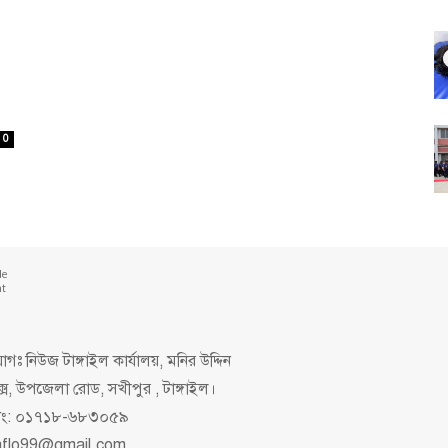
0
de
nt
গঃ নিউজ টাঙ্গাইল কার্যালয়, মনির উদ্দিন
ক্স, উপজেলা রোড, সখীপুর , টাঙ্গাইল।
িং: ০১৭১৮-৬৮৩০৫৯
aflo99@gmail.com