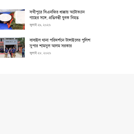
সখীপুরে সিএনজির ধাক্কায় অটোভ্যান
গাছের সঙ্গে, প্রতিবন্ধী যুবক নিহত
জুলাই ২৯, ২০২৬
বাসাইল থানা পরিদর্শনে টাঙ্গাইলের পুলিশ
সুপার শামসুল আলম সরকার
জুলাই ২৮, ২০২৬