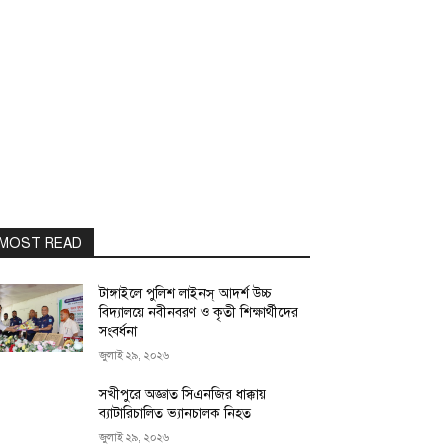
MOST READ
টাঙ্গাইলে পুলিশ লাইনস্ আদর্শ উচ্চ
বিদ্যালয়ে নবীনবরণ ও কৃতী শিক্ষার্থীদের
সংবর্ধনা
জুলাই ২৯, ২০২৬
সখীপুরে অজ্ঞাত সিএনজির ধাক্কায়
ব্যাটারিচালিত ভ্যানচালক নিহত
জুলাই ২৯, ২০২৬