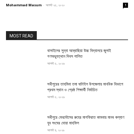
Mohammad Masum
-
আগস্ট ২৫, ২০২০
1
MOST READ
বাসাইলের সুন্না আব্বাছিয়া উচ্চ বিদ্যালয়ে জুলাই
গণঅভ্যুত্থান দিবস পালিত
আগস্ট ৫, ২০২৬
সখীপুরের তাহমিনা তমা ঘাটাইল উপজেলায় মানবিক বিভাগে
প্রথম স্থান ও শ্রেষ্ঠ শিক্ষার্থী নির্বাচিত
আগস্ট ৫, ২০২৬
সখীপুরে ফেরদৌসের রুহের মাগফিরাত কামনায় মানব কল্যাণ
যুব সংঘের দোয়া মাহফিল
আগস্ট ৪, ২০২৬