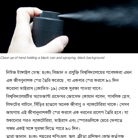
Close-up of hand holding a black can and spraying, black background
নিউজ টাঙ্গাইল ডেস্ক: হংকং বিজ্ঞান ও প্রযুক্তি বিশ্ববিদ্যালয়ের গবেষকরা এমন
এক জীবণুনাশক স্প্রে তৈরি করেছে , যা একবার স্প্রে করলে ৯০ দিন
করোনা ভাইরাস (কোভিড-১৯) থেকে সুরক্ষা পাওয়া যাবে।
বিশ্ববিদ্যালয়টির অ্যাডজান্ট প্রফেসর জোসেফ কোয়ান বলেন, পাবলিক প্লেস,
লিফটের বাটনে, সিঁড়ির হাতলে অনেক জীবাণু ও ব্যাকটেরিয়া থাকে। সেসব
জায়গায় এই জীবানুনাশকটি স্প্রে করলে এক ধরনের প্রলেপ তৈরি হবে। যা
শুকানোর পরও ব্যাকটেরিয়া, ভাইরাস এবং স্পোরগুলিকে মেরে ফেলতে
সক্ষম একই সঙ্গে সুরক্ষা দিতে পারে ৯০ দিন।
তারা জানান, হংকং শহরের শপিংমল, স্কুল, ক্রীড়া প্রশিক্ষণ কেন্দ্র কর্তৃপক্ষ