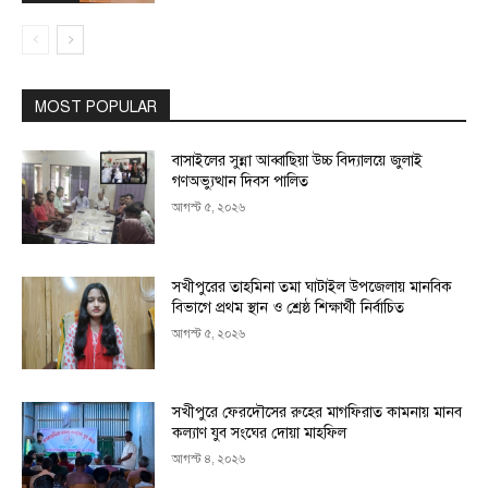
MOST POPULAR
বাসাইলের সুন্না আব্বাছিয়া উচ্চ বিদ্যালয়ে জুলাই
গণঅভ্যুত্থান দিবস পালিত
আগস্ট ৫, ২০২৬
সখীপুরের তাহমিনা তমা ঘাটাইল উপজেলায় মানবিক
বিভাগে প্রথম স্থান ও শ্রেষ্ঠ শিক্ষার্থী নির্বাচিত
আগস্ট ৫, ২০২৬
সখীপুরে ফেরদৌসের রুহের মাগফিরাত কামনায় মানব
কল্যাণ যুব সংঘের দোয়া মাহফিল
আগস্ট ৪, ২০২৬