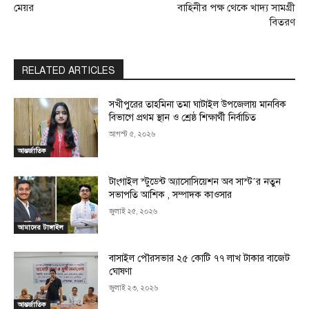
মেয়র
বাহিনীর পক্ষ থেকে খাদ্য সামগ্রী
বিতরণ
RELATED ARTICLES
সখীপুরের তাহমিনা তমা ঘাটাইল উপজেলায় মানবিক
বিভাগে প্রথম স্থান ও শ্রেষ্ঠ শিক্ষার্থী নির্বাচিত
আগস্ট ৫, ২০২৬
আন্তর্জাতিক
টাংগাইল স্টুডেন্ট অ্যাসোসিয়েশন অব সাস্ট’র নতুন
সভাপতি আশিক , সম্পাদক কাওসার
জুলাই ২৫, ২০২৬
আমাদের টাঙ্গাইল
বাসাইল পৌরসভার ২৫ কোটি ৭৭ লাখ টাকার বাজেট
ঘোষণা
জুলাই ২৩, ২০২৬
আন্তর্জাতিক