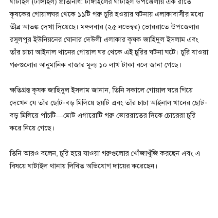
ঘাটাইল (টাঙ্গাইল) প্রতিনিধি: টাঙ্গাইলের ঘাটাইল উপজেলায় এক রাতে
কৃষকের গোয়ালঘর থেকে ১১টি গরু চুরি হওয়ার ঘটনায় এলাকাবাসীর মধ্যে
তীব্র আতঙ্ক দেখা দিয়েছে। মঙ্গলবার (২৫ নভেম্বর) ভোররাতে উপজেলার
রসুলপুর ইউনিয়নের ঘোনার দেউলী এলাকার কৃষক জাহিদুল ইসলাম এবং
তাঁর চাচা আইনাল খানের গোয়াল ঘর থেকে এই চুরির ঘটনা ঘটে। চুরি যাওয়া
গরুগুলোর আনুমানিক বাজার মূল্য ১০ লাখ টাকা বলে জানা গেছে।
ক্ষতিগ্রস্ত কৃষক জাহিদুল ইসলাম জানান, তিনি সকালে গোয়াল ঘরে গিয়ে
দেখেন যে তাঁর ছোট-বড় মিলিয়ে ছয়টি এবং তাঁর চাচা আইনাল খানের ছোট-
বড় মিলিয়ে পাঁচটি—মোট এগারোটি গরু ভোররাতের দিকে চোরেরা চুরি
করে নিয়ে গেছে।
তিনি আরও বলেন, চুরি হয়ে যাওয়া গরুগুলোর খোঁজাখুঁজি করছেন এবং এ
বিষয়ে ঘাটাইল থানায় লিখিত অভিযোগ দায়ের করেছেন।