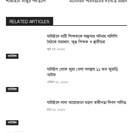
শাজাহান সাজুর পদত্যাগ
মনোনয়ন পরিবর্তনের দাবিতে মিছিল
RELATED ARTICLES
ঘাটাইলে নারী শিক্ষককে লাঞ্ছনার ঘটনায় সালিশি
বৈঠকে সমাধান; ক্ষুব্ধ শিক্ষক ও স্থানীয়রা
জুন ২৫, ২০২৬
ঘাটাইল
ঘাটাইল থেকে জুয়া খেলা অবস্থায় ১১ জন জুয়াড়ি
আটক
এপ্রিল ১২, ২০২৬
ঘাটাইল
ঘাটাইলে নানা আয়োজনে মহান স্বাধীনতা দিবস পালিত
মার্চ ২৬, ২০২৬
ঘাটাইল