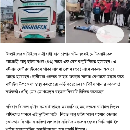
টাঙ্গাইলের ঘাটাইলে যাত্রীবাহী বাস চাপায় ঘটনাস্থলেই মোটরসাইকেল
আরোহী আবু ছাইম মণ্ডল (৪৩) নামে এক মেস বাবুর্চি নিহত হয়েছেন। এ
ঘটনায় মোটরসাইকেলে থাকা সালমা বেগম (৩৫) নামে একজন গুরুতর
আহত হয়েছেন। স্থানীয়রা গুরুতর আহত অবস্থায় সালমা বেগমকে উদ্ধার করে
ঘাটাইল উপজেলা স্বাস্থ্য কমপ্লেক্সে ভর্তি করেছেন। ঘাটাইল থানার ভারপ্রাপ্ত
কর্মকর্তা (ওসি) মোঃ মোখছেদুর রহমান বিষয়টি নিশ্চিত করেছেন।
রবিবার বিকেল ৫টার সময় টাঙ্গাইল-ময়মনসিংহ মহাসড়কে ঘাটাইল বিদ্যুৎ
অফিসের সামনে এই দুর্ঘটনা ঘটে। নিহত আবু ছাইম মণ্ডল যশোর জেলার
কোতোয়ালি থানার কবিলা এলাকার সফিউর মণ্ডলের ছেলে। তিনি ঘাটাইল
শহীদ সালাহউদ্দিন সেনানিবাসের মেস বাবুর্চি ছিলেন।