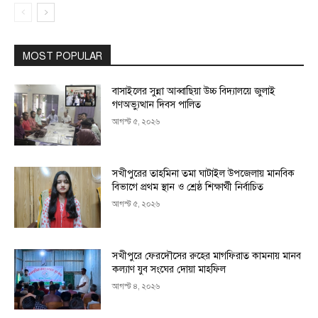
MOST POPULAR
বাসাইলের সুন্না আব্বাছিয়া উচ্চ বিদ্যালয়ে জুলাই
গণঅভ্যুত্থান দিবস পালিত
আগস্ট ৫, ২০২৬
সখীপুরের তাহমিনা তমা ঘাটাইল উপজেলায় মানবিক
বিভাগে প্রথম স্থান ও শ্রেষ্ঠ শিক্ষার্থী নির্বাচিত
আগস্ট ৫, ২০২৬
সখীপুরে ফেরদৌসের রুহের মাগফিরাত কামনায় মানব
কল্যাণ যুব সংঘের দোয়া মাহফিল
আগস্ট ৪, ২০২৬