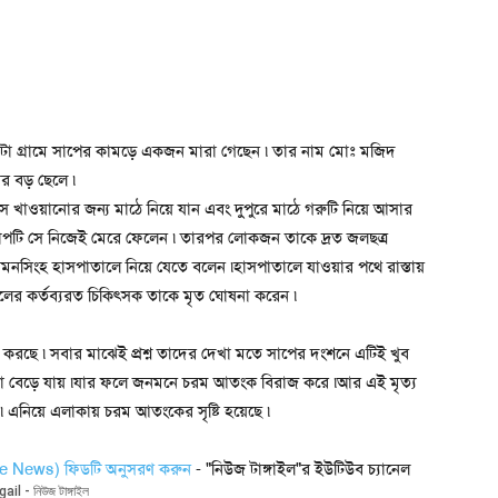
িআটা গ্রামে সাপের কামড়ে একজন মারা গেছেন ৷ তার নাম মোঃ মজিদ
ীর বড় ছেলে ৷
খাওয়ানোর জন্য মাঠে নিয়ে যান এবং দুপুরে মাঠে গরুটি নিয়ে আসার
াপটি সে নিজেই মেরে ফেলেন ৷ তারপর লোকজন তাকে দ্রত জলছত্র
মনসিংহ হাসপাতালে নিয়ে যেতে বলেন ৷হাসপাতালে যাওয়ার পথে রাস্তায়
লের কর্তব্যরত চিকিৎসক তাকে মৃত ঘোষনা করেন ৷
জ করছে ৷ সবার মাঝেই প্রশ্ন তাদের দেখা মতে সাপের দংশনে এটিই খুব
 মাত্রা বেড়ে যায় ৷যার ফলে জনমনে চরম আতংক বিরাজ করে ৷আর এই মৃত্য
৷ এনিয়ে এলাকায় চরম আতংকের সৃষ্টি হয়েছে ৷
gle News) ফিডটি অনুসরণ করুন
- "নিউজ টাঙ্গাইল"র ইউটিউব চ্যানেল