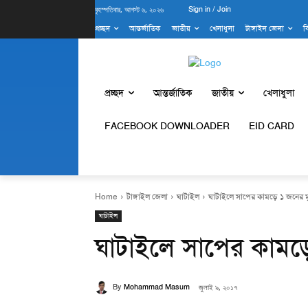
বৃহস্পতিবার, আগস্ট ৬, ২০২৬
Sign in / Join
প্রচ্ছদ
আন্তর্জাতিক
জাতীয়
খেলাধুলা
টাঙ্গাইল জেলা
ব
প্রচ্ছদ
আন্তর্জাতিক
জাতীয়
খেলাধুলা
FACEBOOK DOWNLOADER
EID CARD
Home
টাঙ্গাইল জেলা
ঘাটাইল
ঘাটাইলে সাপের কামড়ে ১ জনের মৃ
ঘাটাইল
ঘাটাইলে সাপের কামড়ে
By
Mohammad Masum
জুলাই ৯, ২০১৭