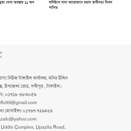
ুয়া খেলা অবস্থায় ১১ জন
ঘাটাইলে নানা আয়োজনে মহান স্বাধীনতা দিবস
পালিত
de
nt
গঃ নিউজ টাঙ্গাইল কার্যালয়, মনির উদ্দিন
ক্স, উপজেলা রোড, সখীপুর , টাঙ্গাইল।
িং: ০১৭১৮-৬৮৩০৫৯
aflo99@gmail.com
াপনঃ মোবাইলঃ ০১৭৩৭-৭২৯৪২৩
azalc@yahoo.com
 Uddin Complex, Upazila Road,