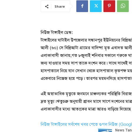
Share
নিউজ টাঙ্গাইল ডেস্ক:
টাঙ্গাইলের ঘাটাইল উপজেলার সন্ধানপুর ইউনিয়নের বিন্ন
আলী (৬০) সে বিন্নিআটা গ্রামের বাসিন্দা মৃত এবাদত আল
এলাকাবাসী জানায়,গত ৮জুলাই শনিবার সকালে গরুকে ঘাস 
জন্য যাওয়ার সময় সাপ তাকে দংশন করে ৷ সাথে সাথেই স
হাসপাতালে নিয়ে যান সেখান থেকে হাসপাতাল কৃতপক্ষ ময়
একেবারে নিস্তেজ হয়ে পড়ে ৷ তারপর ময়মনসিংহ হাসপাতা
এই অস্বাভাবিক মৃতুতে জনমনে চাঞ্চল্যকর পরিস্থিতি বিরা
দ্রত মৃত্যু ৷ঋতুচক্র অনুযায়ী শ্রাবন মাসে সাপে দংশনের
এলাকাবাসীর মধ্যে আতংকের মাত্রা আরও বাড়িয়ে দিয়েছে 
নিউজ টাঙ্গাইলের সর্বশেষ খবর পেতে গুগল নিউজ (Goo