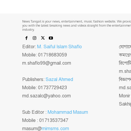
News Tangail is your news, entertainment, music fashion website. We provi
you with the latest breaking news and videos straight from the entertainme
industry.
Editor:
M. Saiful Islam Shaflo
যোগাযো
Mobile: 01718683059
কমপ্লে
m.shaflo99@gmail.com
রিপোট
m.sh
Publishers:
Sazal Ahmed
বিজ্ঞ
Mobile: 01737729423
md.s
md.sazalc@yahoo.com
Monir
Sakhi
Sub Editor :
Mohammad Masum
Mobile : 01713537347
masum@
mimsms.com