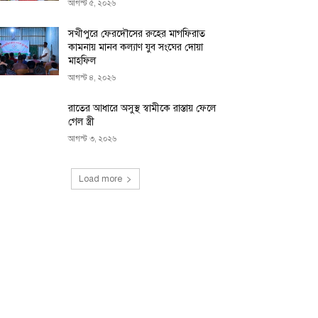
আগস্ট ৫, ২০২৬
সখীপুরে ফেরদৌসের রুহের মাগফিরাত
কামনায় মানব কল্যাণ যুব সংঘের দোয়া
মাহফিল
আগস্ট ৪, ২০২৬
রাতের আধারে অসুস্থ স্বামীকে রাস্তায় ফেলে
গেল স্ত্রী
আগস্ট ৩, ২০২৬
Load more