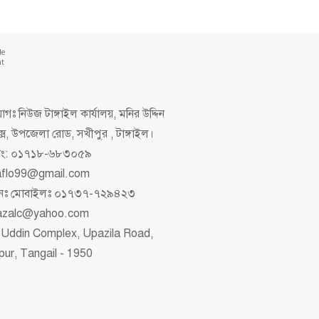
de
nt
গঃ নিউজ টাঙ্গাইল কার্যালয়, মনির উদ্দিন
ক্স, উপজেলা রোড, সখীপুর , টাঙ্গাইল।
িং: ০১৭১৮-৬৮৩০৫৯
aflo99@gmail.com
াপনঃ মোবাইলঃ ০১৭৩৭-৭২৯৪২৩
azalc@yahoo.com
 Uddin Complex, Upazila Road,
pur, Tangail - 1950