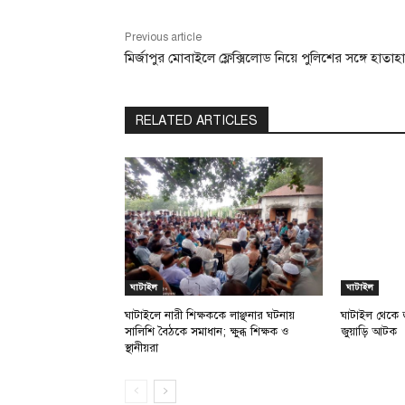
Previous article
মির্জাপুর মোবাইলে ফ্লেক্সিলোড নিয়ে পুলিশের সঙ্গে হাতাহ
RELATED ARTICLES
ঘাটাইল
ঘাটাইল
ঘাটাইলে নারী শিক্ষককে লাঞ্ছনার ঘটনায়
ঘাটাইল থেকে জ
সালিশি বৈঠকে সমাধান; ক্ষুব্ধ শিক্ষক ও
জুয়াড়ি আটক
স্থানীয়রা