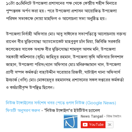
১০টা ৩০মিনিটে উপজেলা প্রশাসনের পক্ষ থেকে কেন্দ্রীয় শহীদ মিনারে
পুষ্পস্তবক অর্পণ করা হয়। পরে উপজেলা প্রশাসন আয়োজিত উপজেলা
পরিষদ সভাকক্ষে দোয়া মাহফিল ও আলোচনা সভা অনুষ্ঠিত হয়।
উপজেলা নির্বাহী অফিসার মোঃ আবু সাঈদের সভাপতিত্বে আলোচনায় বক্তব্য
রাখেন বীর মুক্তিযোদ্ধা অ্যাডভোকেট মাহবুবুল চাঁন মিয়া, জিবিজি সরকারি
কলেজের সাবেক অধ্যক্ষ বীর মুক্তিযোদ্ধা শামসুল আলম মনি, উপজেলা
সহকারী কমিশনার (ভূমি) জাহিদুর রহমান, উপজেলা কৃষি অফিসার দিলশাদ
জাহান, উপজেলা পরিসংখ্যান অফিসার মোঃ মনিরুজ্জামান খান, উপজেলা
প্রাণী সম্পদ কর্মকর্তা বাহাউদ্দীন সরোয়ার রিজভী, ঘাটাইল থানা অফিসার্স
ইনচার্জ (ওসি) মোঃ মোকছেদুর রহমানসহ প্রশাসনের সকল দপ্তরের কর্মকর্তা
ও কর্মচারীবৃন্দ উপস্থিত ছিলেন।
নিউজ টাঙ্গাইলের সর্বশেষ খবর পেতে গুগল নিউজ (Google News)
ফিডটি অনুসরণ করুন
- "নিউজ টাঙ্গাইল"র ইউটিউব চ্যানেল