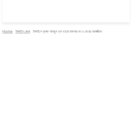
Home
টাঙ্গাইল জেলা
টাঙ্গাইলে কৃষক শামছুল হক হত্যা মামলায় মা ও মেয়ের যাবজ্জীবন