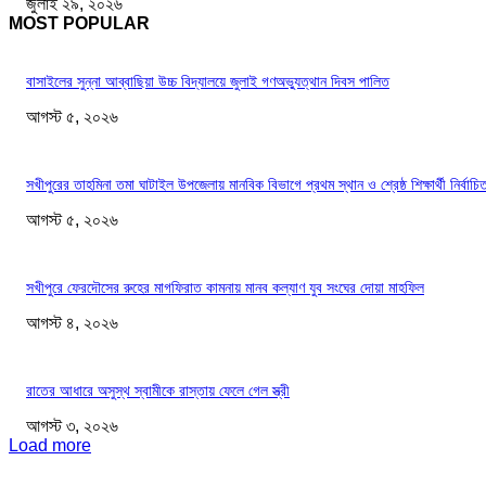
জুলাই ২৯, ২০২৬
MOST POPULAR
বাসাইলের সুন্না আব্বাছিয়া উচ্চ বিদ্যালয়ে জুলাই গণঅভ্যুত্থান দিবস পালিত
আগস্ট ৫, ২০২৬
সখীপুরের তাহমিনা তমা ঘাটাইল উপজেলায় মানবিক বিভাগে প্রথম স্থান ও শ্রেষ্ঠ শিক্ষার্থী নির্বাচি
আগস্ট ৫, ২০২৬
সখীপুরে ফেরদৌসের রুহের মাগফিরাত কামনায় মানব কল্যাণ যুব সংঘের দোয়া মাহফিল
আগস্ট ৪, ২০২৬
রাতের আধারে অসুস্থ স্বামীকে রাস্তায় ফেলে গেল স্ত্রী
আগস্ট ৩, ২০২৬
Load more