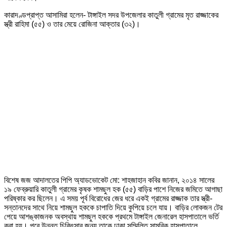
কারাদণ্ডপ্রাপ্ত আসামিরা হলেন- টাঙ্গাইল সদর উপজেলার কাতুলী গ্রামের মৃত রাজ্জাকের
স্ত্রী রাহিমা (৫৫) ও তার মেয়ে রোজিনা আক্তার (৩২)।
বিশেষ জজ আদালতের পিপি অ্যাডভোকেট মো: শাহজাহান কবির জানান, ২০১৪ সালের
১৯ ফেব্রুয়ারি কাতুলী গ্রামের কৃষক শামছুল হক (৫৫) বাড়ির পাশে নিজের জমিতে আগাছা
পরিষ্কার কর ছিলেন। এ সময় পূর্ব বিরোধের জের ধরে একই গ্রামের রাজ্জাক তার স্ত্রী-
সন্তানদের সাথে নিয়ে শামছুল হককে চাপাতি দিয়ে কুপিয়ে চলে যায়। বাড়ির লোকজন টের
পেয়ে আশঙ্কাজনক অবস্থায় শামছুল হককে প্রথমে টাঙ্গাইল জেনারেল হাসপাতালে ভর্তি
করা হয়। পরে উন্নত চিকিৎসার জন্য তাকে ঢাকা সম্মিলিত সামরিক হাসপাতালে