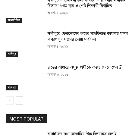
সখীপুরের তাহমিনা তমা ঘাটাইল উপজেলায় মানবিক
বিভাগে প্রথম স্থান ও শ্রেষ্ঠ শিক্ষার্থী নির্বাচিত
আগস্ট ৫, ২০২৬
আন্তর্জাতিক
সখীপুরে ফেরদৌসের রুহের মাগফিরাত কামনায় মানব
কল্যাণ যুব সংঘের দোয়া মাহফিল
আগস্ট ৪, ২০২৬
সখিপুর
রাতের আধারে অসুস্থ স্বামীকে রাস্তায় ফেলে গেল স্ত্রী
আগস্ট ৩, ২০২৬
সখিপুর
MOST POPULAR
বাসাইলের সুন্না আব্বাছিয়া উচ্চ বিদ্যালয়ে জুলাই