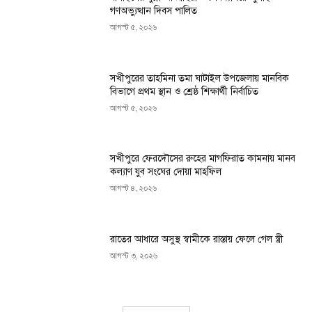
গণঅভ্যুত্থান দিবস পালিত
আগস্ট ৫, ২০২৬
সখীপুরের তাহমিনা তমা ঘাটাইল উপজেলায় মানবিক
বিভাগে প্রথম স্থান ও শ্রেষ্ঠ শিক্ষার্থী নির্বাচিত
আগস্ট ৫, ২০২৬
সখীপুরে ফেরদৌসের রুহের মাগফিরাত কামনায় মানব
কল্যাণ যুব সংঘের দোয়া মাহফিল
আগস্ট ৪, ২০২৬
রাতের আধারে অসুস্থ স্বামীকে রাস্তায় ফেলে গেল স্ত্রী
আগস্ট ৩, ২০২৬