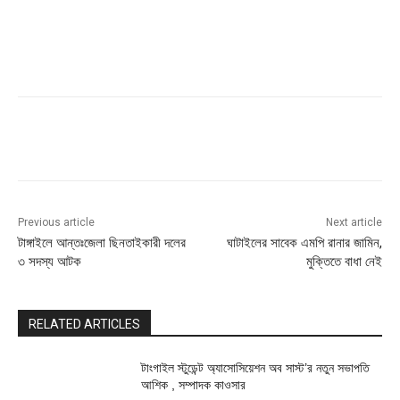
Previous article
Next article
টাঙ্গাইলে আন্তঃজেলা ছিনতাইকারী দলের
ঘাটাইলের সাবেক এমপি রানার জামিন,
৩ সদস্য আটক
মুক্তিতে বাধা নেই
RELATED ARTICLES
টাংগাইল স্টুডেন্ট অ্যাসোসিয়েশন অব সাস্ট’র নতুন সভাপতি
আশিক , সম্পাদক কাওসার