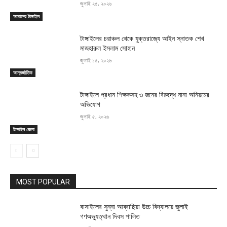
জুলাই ২৫, ২০২৬
আমাদের টাঙ্গাইল
টাঙ্গাইলের চরাঞ্চল থেকে যুক্তরাজ্যে আইন স্নাতক শেখ
মাজহারুল ইসলাম সোহান
জুলাই ১৫, ২০২৬
আন্তর্জাতিক
টাঙ্গাইলে প্রধান শিক্ষকসহ ৩ জনের বিরুদ্ধে নানা অনিয়মের
অভিযোগ
জুলাই ৫, ২০২৬
টাঙ্গাইল জেলা
MOST POPULAR
বাসাইলের সুন্না আব্বাছিয়া উচ্চ বিদ্যালয়ে জুলাই
গণঅভ্যুত্থান দিবস পালিত