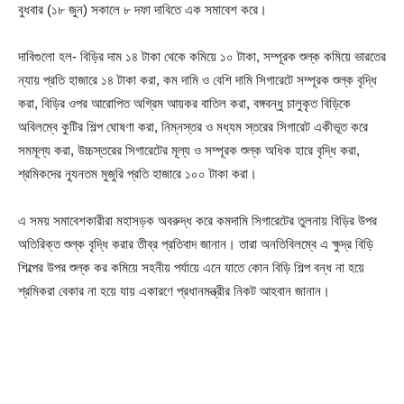
বুধবার (১৮ জুন) সকালে ৮ দফা দাবিতে এক সমাবেশ করে।
দাবিগুলো হল- বিড়ির দাম ১৪ টাকা থেকে কমিয়ে ১০ টাকা, সম্পূরক শুল্ক কমিয়ে ভারতের
ন্যায় প্রতি হাজারে ১৪ টাকা করা, কম দামি ও বেশি দামি সিগারেটে সম্পূরক শুল্ক বৃদ্ধি
করা, বিড়ির ওপর আরোপিত অগ্রিম আয়কর বাতিল করা, বঙ্গবন্ধু চালুকৃত বিড়িকে
অবিলম্বে কুটির শিল্প ঘোষণা করা, নিম্নস্তর ও মধ্যম স্তরের সিগারেট একীভূত করে
সমমূল্য করা, উচ্চস্তরের সিগারেটের মূল্য ও সম্পূরক শুল্ক অধিক হারে বৃদ্ধি করা,
শ্রমিকদের ন্যূনতম মুজুরি প্রতি হাজারে ১০০ টাকা করা।
এ সময় সমাবেশকারীরা মহাসড়ক অবরুদ্ধ করে কমদামি সিগারেটের তুলনায় বিড়ির উপর
অতিরিক্ত শুল্ক বৃদ্ধি করার তীব্র প্রতিবাদ জানান। তারা অনতিবিলম্বে এ ক্ষুদ্র বিড়ি
শিল্পের উপর শুল্ক কর কমিয়ে সহনীয় পর্যায়ে এনে যাতে কোন বিড়ি শিল্প বন্ধ না হয়ে
শ্রমিকরা বেকার না হয়ে যায় একারণে প্রধানমন্ত্রীর নিকট আহবান জানান।