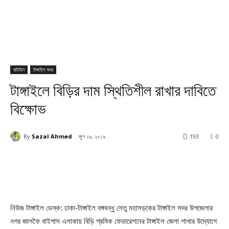
ঘাটাইল
টাঙ্গাইল সদর
টাঙ্গাইলে বিড়ির দাম স্থিতিশীল রাখার দাবিতে
বিক্ষোভ
By
Sazal Ahmed
জুন ১৯, ২০১৯
193
0
নিউজ টাঙ্গাইল ডেস্ক: ঢাকা-টাঙ্গাইল বঙ্গবন্ধু সেতু মহাসড়কের টাঙ্গাইল সদর উপজেলার
নগর জালফৈ বাইপাস এলাকায় বিড়ি শ্রমিক ফেডারেশনের টাঙ্গাইল জেলা শাখার উদ্যোগে