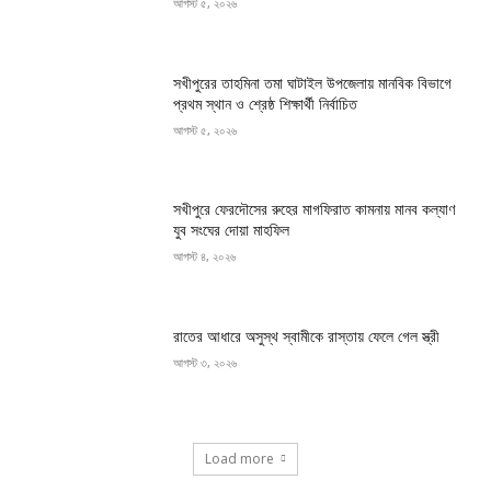
আগস্ট ৫, ২০২৬
সখীপুরের তাহমিনা তমা ঘাটাইল উপজেলায় মানবিক বিভাগে
প্রথম স্থান ও শ্রেষ্ঠ শিক্ষার্থী নির্বাচিত
আগস্ট ৫, ২০২৬
সখীপুরে ফেরদৌসের রুহের মাগফিরাত কামনায় মানব কল্যাণ
যুব সংঘের দোয়া মাহফিল
আগস্ট ৪, ২০২৬
রাতের আধারে অসুস্থ স্বামীকে রাস্তায় ফেলে গেল স্ত্রী
আগস্ট ৩, ২০২৬
Load more