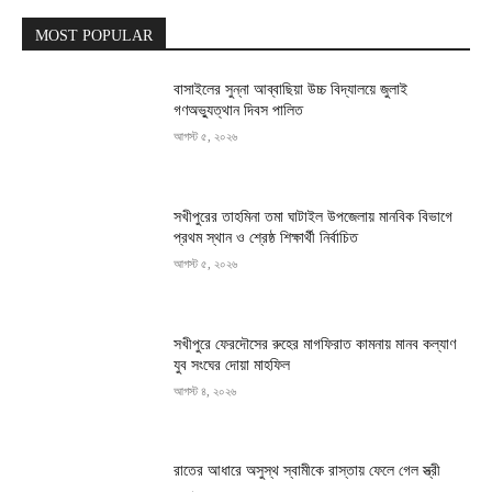
MOST POPULAR
বাসাইলের সুন্না আব্বাছিয়া উচ্চ বিদ্যালয়ে জুলাই
গণঅভ্যুত্থান দিবস পালিত
আগস্ট ৫, ২০২৬
সখীপুরের তাহমিনা তমা ঘাটাইল উপজেলায় মানবিক বিভাগে
প্রথম স্থান ও শ্রেষ্ঠ শিক্ষার্থী নির্বাচিত
আগস্ট ৫, ২০২৬
সখীপুরে ফেরদৌসের রুহের মাগফিরাত কামনায় মানব কল্যাণ
যুব সংঘের দোয়া মাহফিল
আগস্ট ৪, ২০২৬
রাতের আধারে অসুস্থ স্বামীকে রাস্তায় ফেলে গেল স্ত্রী