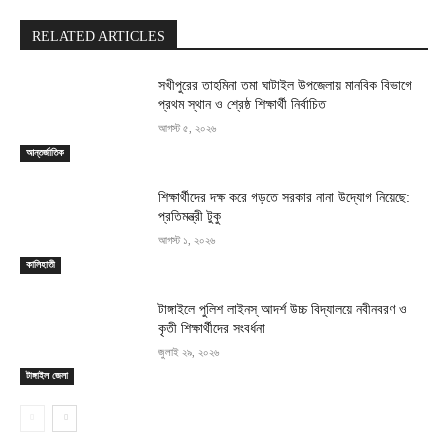
RELATED ARTICLES
সখীপুরের তাহমিনা তমা ঘাটাইল উপজেলায় মানবিক বিভাগে
প্রথম স্থান ও শ্রেষ্ঠ শিক্ষার্থী নির্বাচিত
আগস্ট ৫, ২০২৬
আন্তর্জাতিক
শিক্ষার্থীদের দক্ষ করে গড়তে সরকার নানা উদ্যোগ নিয়েছে:
প্রতিমন্ত্রী টুকু
আগস্ট ১, ২০২৬
কালিহাতী
টাঙ্গাইলে পুলিশ লাইনস্ আদর্শ উচ্চ বিদ্যালয়ে নবীনবরণ ও
কৃতী শিক্ষার্থীদের সংবর্ধনা
জুলাই ২৯, ২০২৬
টাঙ্গাইল জেলা