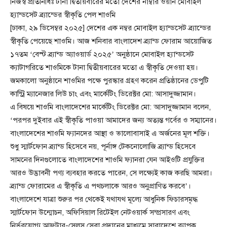
নিজস্ব প্রতিনিধিঃ টানা দ্বিতীয়বারের মতো দেশের নাম্বার ওয়ান মোবাইল
হ্যান্ডসেট ব্র্যান্ডের স্বীকৃতি পেল শাওমি
[ঢাকা, ২৯ ডিসেম্বর ২০২৫] দেশের এক নম্বর মোবাইল হ্যান্ডসেট ব্র্যান্ডের
স্বীকৃতি পেয়েছে শাওমি। আজ শনিবার বাংলাদেশ ব্র্যান্ড ফোরাম আয়োজিত
১৭তম ‘বেস্ট ব্র্যান্ড অ্যাওয়ার্ড ২০২৫’ অনুষ্ঠানে মোবাইল হ্যান্ডসেট
ক্যাটাগরিতে শাওমিকে টানা দ্বিতীয়বারের মতো এ স্বীকৃতি দেওয়া হয়।
জমকালো অনুষ্ঠানে শাওমির পক্ষে পুরস্কার গ্রহণ করেন প্রতিষ্ঠানের ডেপুটি
কান্ট্রি ম্যানেজার লিউ চাং এবং মার্কেটিং ডিরেক্টর মো: আসাদুজ্জামান।
এ বিষয়ে শাওমি বাংলাদেশের মার্কেটিং ডিরেক্টর মো: আসাদুজ্জামান বলেন,
‘পরপর দুইবার এই স্বীকৃতি পাওয়া আমাদের জন্য অত্যন্ত গর্বের ও সম্মানের।
বাংলাদেশের শাওমি ফ্যানদের আস্থা ও ভালোবাসাই এ অর্জনের মূল শক্তি।
শুধু স্মার্টফোন ব্র্যান্ড হিসেবে নয়, পূর্নাঙ্গ টেকনোলোজি ব্র্যান্ড হিসেবে
সামনের দিনগুলোতে বাংলাদেশের শাওমি ফ্যানরা যেন আইওটি প্রযুক্তির
আরও উদ্ভাবনী পণ্য ব্যবহার করতে পারেন, সে লক্ষ্যেই কাজ করছি আমরা।
ব্র্যান্ড ফোরামের এ স্বীকৃতি এ পথচলাকে আরও অনুপ্রাণিত করবে’।
বাংলাদেশে যাত্রা শুরুর পর থেকেই যথাযথ মূল্যে আধুনিক ফিচারসমৃদ্ধ
স্মার্টফোন উন্মোচন, অফিসিয়াল রিটেইল নেটওয়ার্ক সম্প্রসারণ এবং
নির্ভরযোগ্য আফটার-সেলস সেবা প্রদানের মাধ্যমে সারাদেশে ব্যাপক