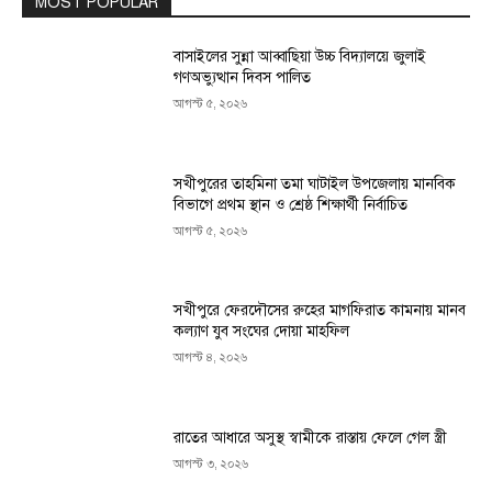
MOST POPULAR
বাসাইলের সুন্না আব্বাছিয়া উচ্চ বিদ্যালয়ে জুলাই
গণঅভ্যুত্থান দিবস পালিত
আগস্ট ৫, ২০২৬
সখীপুরের তাহমিনা তমা ঘাটাইল উপজেলায় মানবিক
বিভাগে প্রথম স্থান ও শ্রেষ্ঠ শিক্ষার্থী নির্বাচিত
আগস্ট ৫, ২০২৬
সখীপুরে ফেরদৌসের রুহের মাগফিরাত কামনায় মানব
কল্যাণ যুব সংঘের দোয়া মাহফিল
আগস্ট ৪, ২০২৬
রাতের আধারে অসুস্থ স্বামীকে রাস্তায় ফেলে গেল স্ত্রী
আগস্ট ৩, ২০২৬