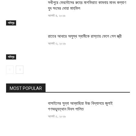
সখীপুরে ফেরদৌসের রুহের মাগফিরাত কামনায় মানব কল্যাণ
যুব সংঘের দোয়া মাহফিল
আগস্ট ৪, ২০২৬
সখিপুর
রাতের আধারে অসুস্থ স্বামীকে রাস্তায় ফেলে গেল স্ত্রী
আগস্ট ৩, ২০২৬
সখিপুর
MOST POPULAR
বাসাইলের সুন্না আব্বাছিয়া উচ্চ বিদ্যালয়ে জুলাই
গণঅভ্যুত্থান দিবস পালিত
আগস্ট ৫, ২০২৬