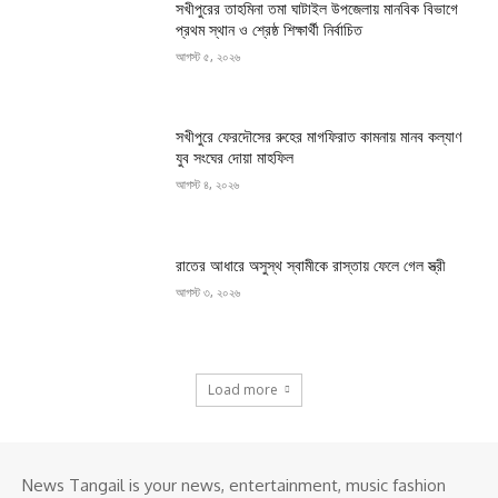
সখীপুরের তাহমিনা তমা ঘাটাইল উপজেলায় মানবিক বিভাগে
প্রথম স্থান ও শ্রেষ্ঠ শিক্ষার্থী নির্বাচিত
আগস্ট ৫, ২০২৬
সখীপুরে ফেরদৌসের রুহের মাগফিরাত কামনায় মানব কল্যাণ
যুব সংঘের দোয়া মাহফিল
আগস্ট ৪, ২০২৬
রাতের আধারে অসুস্থ স্বামীকে রাস্তায় ফেলে গেল স্ত্রী
আগস্ট ৩, ২০২৬
Load more
News Tangail is your news, entertainment, music fashion