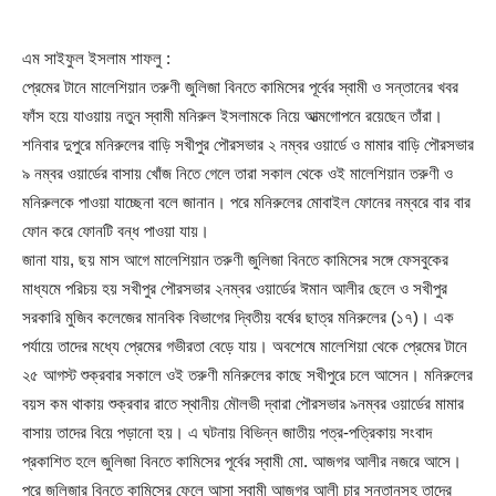
এম সাইফুল ইসলাম শাফলু :
প্রেমের টানে মালেশিয়ান তরুণী জুলিজা বিনতে কামিসের পূর্বের স্বামী ও সন্তানের খবর
ফাঁস হয়ে যাওয়ায় নতুন স্বামী মনিরুল ইসলামকে নিয়ে আত্মগোপনে রয়েছেন তাঁরা।
শনিবার দুপুরে মনিরুলের বাড়ি সখীপুর পৌরসভার ২ নম্বর ওয়ার্ডে ও মামার বাড়ি পৌরসভার
৯ নম্বর ওয়ার্ডের বাসায় খোঁজ নিতে গেলে তারা সকাল থেকে ওই মালেশিয়ান তরুণী ও
মনিরুলকে পাওয়া যাচ্ছেনা বলে জানান। পরে মনিরুলের মোবাইল ফোনের নম্বরে বার বার
ফোন করে ফোনটি বন্ধ পাওয়া যায়।
জানা যায়, ছয় মাস আগে মালেশিয়ান তরুণী জুলিজা বিনতে কামিসের সঙ্গে ফেসবুকের
মাধ্যমে পরিচয় হয় সখীপুর পৌরসভার ২নম্বর ওয়ার্ডের ঈমান আলীর ছেলে ও সখীপুর
সরকারি মুজিব কলেজের মানবিক বিভাগের দ্বিতীয় বর্ষের ছাত্র মনিরুলের (১৭)। এক
পর্যায়ে তাদের মধ্যে প্রেমের গভীরতা বেড়ে যায়। অবশেষে মালেশিয়া থেকে প্রেমের টানে
২৫ আগস্ট শুক্রবার সকালে ওই তরুণী মনিরুলের কাছে সখীপুরে চলে আসেন। মনিরুলের
বয়স কম থাকায় শুক্রবার রাতে স্থানীয় মৌলভী দ্বারা পৌরসভার ৯নম্বর ওয়ার্ডের মামার
বাসায় তাদের বিয়ে পড়ানো হয়। এ ঘটনায় বিভিন্ন জাতীয় পত্র-পত্রিকায় সংবাদ
প্রকাশিত হলে জুলিজা বিনতে কামিসের পূর্বের স্বামী মো. আজগর আলীর নজরে আসে।
পরে জুলিজার বিনতে কামিসের ফেলে আসা স্বামী আজগর আলী চার সন্তানসহ তাদের