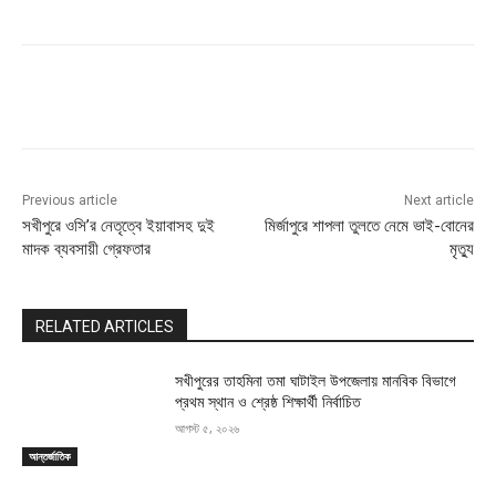
Previous article
Next article
সখীপুরে ওসি’র নেতৃত্বে ইয়াবাসহ দুই
মির্জাপুরে শাপলা তুলতে নেমে ভাই-বোনের
মাদক ব্যবসায়ী গ্রেফতার
মৃত্যু
RELATED ARTICLES
সখীপুরের তাহমিনা তমা ঘাটাইল উপজেলায় মানবিক বিভাগে
প্রথম স্থান ও শ্রেষ্ঠ শিক্ষার্থী নির্বাচিত
আগস্ট ৫, ২০২৬
আন্তর্জাতিক