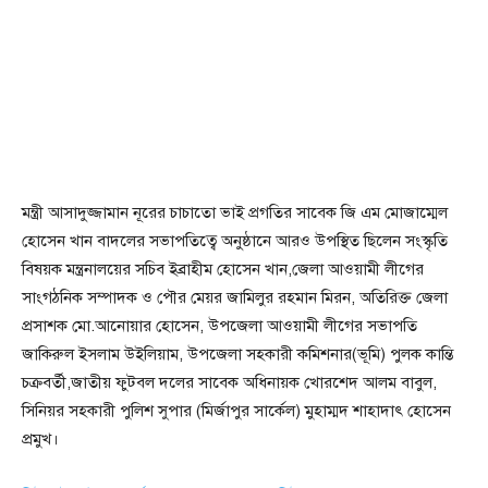
মন্ত্রী আসাদুজ্জামান নূরের চাচাতো ভাই প্রগতির সাবেক জি এম মোজাম্মেল
হোসেন খান বাদলের সভাপতিত্বে অনুষ্ঠানে আরও উপস্থিত ছিলেন সংস্কৃতি
বিষয়ক মন্ত্রনালয়ের সচিব ইব্রাহীম হোসেন খান,জেলা আওয়ামী লীগের
সাংগঠনিক সম্পাদক ও পৌর মেয়র জামিলুর রহমান মিরন, অতিরিক্ত জেলা
প্রসাশক মো.আনোয়ার হোসেন, উপজেলা আওয়ামী লীগের সভাপতি
জাকিরুল ইসলাম উইলিয়াম, উপজেলা সহকারী কমিশনার(ভূমি) পুলক কান্তি
চক্রবর্তী,জাতীয় ফুটবল দলের সাবেক অধিনায়ক খোরশেদ আলম বাবুল,
সিনিয়র সহকারী পুলিশ সুপার (মির্জাপুর সার্কেল) মুহাম্মদ শাহাদাৎ হোসেন
প্রমুখ।