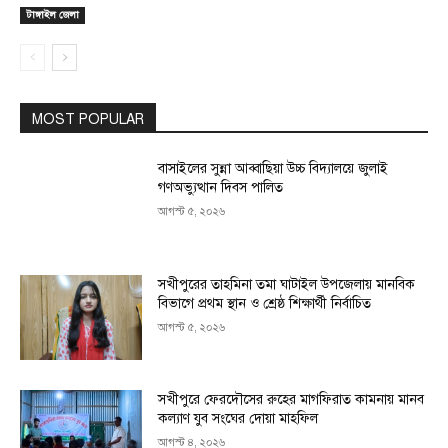
টাঙ্গাইল জেলা
MOST POPULAR
বাসাইলের সুন্না আব্বাছিয়া উচ্চ বিদ্যালয়ে জুলাই
গণঅভ্যুত্থান দিবস পালিত
আগস্ট ৫, ২০২৬
সখীপুরের তাহমিনা তমা ঘাটাইল উপজেলায় মানবিক
বিভাগে প্রথম স্থান ও শ্রেষ্ঠ শিক্ষার্থী নির্বাচিত
আগস্ট ৫, ২০২৬
সখীপুরে ফেরদৌসের রুহের মাগফিরাত কামনায় মানব
কল্যাণ যুব সংঘের দোয়া মাহফিল
আগস্ট ৪, ২০২৬