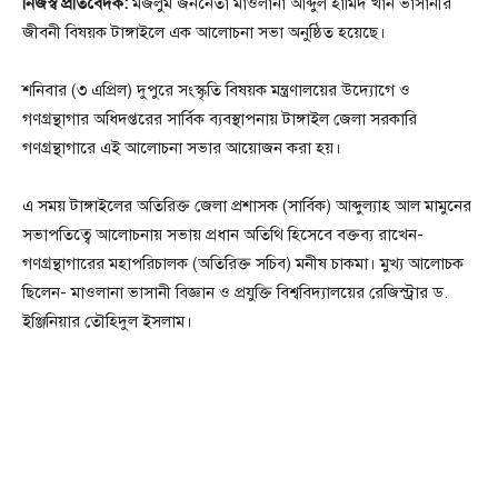
নিজস্ব প্রতিবেদক:
মজলুম জননেতা মাওলানা আব্দুল হামিদ খান ভাসানীর
জীবনী বিষয়ক টাঙ্গাইলে এক আলোচনা সভা অনুষ্ঠিত হয়েছে।
শনিবার (৩ এপ্রিল) দুপুরে সংস্কৃতি বিষয়ক মন্ত্রণালয়ের উদ্যোগে ও
গণগ্রন্থাগার অধিদপ্তরের সার্বিক ব্যবস্থাপনায় টাঙ্গাইল জেলা সরকারি
গণগ্রন্থাগারে এই আলোচনা সভার আয়োজন করা হয়।
এ সময় টাঙ্গাইলের অতিরিক্ত জেলা প্রশাসক (সার্বিক) আব্দুল্যাহ আল মামুনের
সভাপতিত্বে আলোচনায় সভায় প্রধান অতিথি হিসেবে বক্তব্য রাখেন-
গণগ্রন্থাগারের মহাপরিচালক (অতিরিক্ত সচিব) মনীষ চাকমা। মুখ্য আলোচক
ছিলেন- মাওলানা ভাসানী বিজ্ঞান ও প্রযুক্তি বিশ্ববিদ্যালয়ের রেজিস্ট্রার ড.
ইঞ্জিনিয়ার তৌহিদুল ইসলাম।